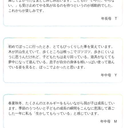
園してよかったなぁとしみじみ思います。こどもの「いやだ。やらな
い。」も受け止めてやる気が出るのを待つというのが感動的でした。
これからが楽しみです。
年長母 T
初めてぼっこに行ったとき、とてもびっくりした事を覚えています。
木が沢山生えていて、歩くところは根っこでゴツゴツ。歩きにくいよ
うに思うんだけれど、子どもたちは走り回っている。遊具がなくても
夢中になって遊んでいる。息子が自分の身体を精いっぱい使って遊ん
でいる姿を見ると、ぼっこでよかったと思います。
年中母 Y
春夏秋冬、たくさんのエネルギーをもらいながら我が子は成長してい
ます。季節のうつろいと子どもの成長の瞬間をこんなに意識して過ご
した一年に私も「生かしてもらっている」と感じています。
年中母 M